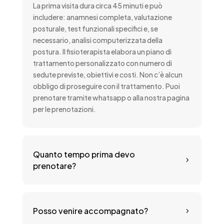
La prima visita dura circa 45 minuti e può
includere: anamnesi completa, valutazione
posturale, test funzionali specifici e, se
necessario, analisi computerizzata della
postura. Il fisioterapista elabora un piano di
trattamento personalizzato con numero di
sedute previste, obiettivi e costi. Non c’è alcun
obbligo di proseguire con il trattamento. Puoi
prenotare tramite whatsapp o alla nostra pagina
per le prenotazioni.
Quanto tempo prima devo
5
prenotare?
Posso venire accompagnato?
5