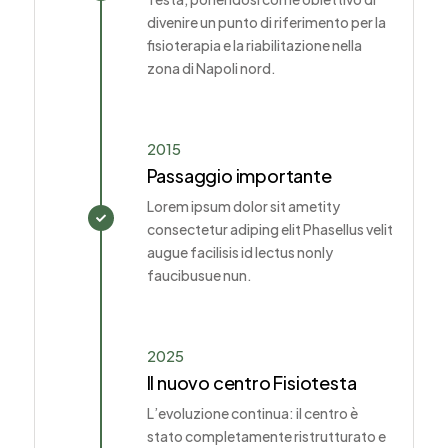
divenire un punto di riferimento per la
fisioterapia e la riabilitazione nella
zona di Napoli nord.
2015
Passaggio importante
Lorem ipsum dolor sit ametity

consectetur adiping elit Phasellus velit
augue facilisis id lectus nonly
faucibusue nun.
2025
Il nuovo centro Fisiotesta
L’evoluzione continua: il centro è
stato completamente ristrutturato e