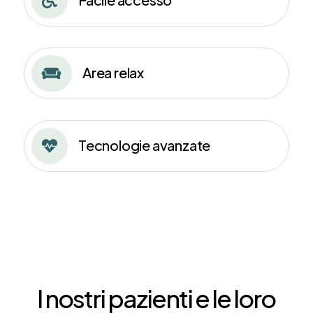

Area relax

Tecnologie avanzate

I nostri pazienti e le loro