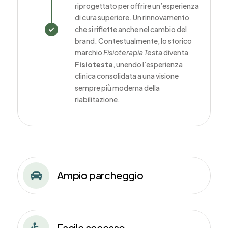
riprogettato per offrire un’esperienza
di cura superiore. Un rinnovamento
che si riflette anche nel cambio del

brand. Contestualmente, lo storico
marchio
Fisioterapia Testa
diventa
Fisiotesta
, unendo l’esperienza
clinica consolidata a una visione
sempre più moderna della
riabilitazione.
Ampio parcheggio

Facile accesso