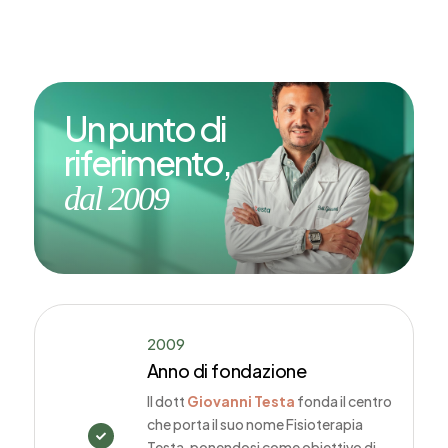
Un punto di
riferimento,
dal 2009
2009
Anno di fondazione
Il dott
Giovanni Testa
fonda il centro
che porta il suo nome Fisioterapia

Testa, ponendosi come obiettivo di