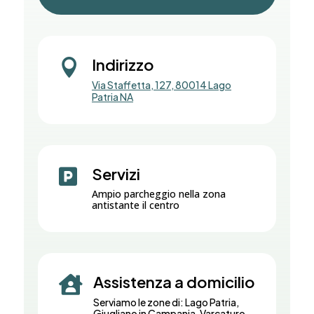
Indirizzo

Via Staffetta, 127, 80014 Lago
Patria NA
Servizi

Ampio parcheggio nella zona
antistante il centro
Assistenza a domicilio

Serviamo le zone di: Lago Patria,
Giugliano in Campania, Varcaturo,