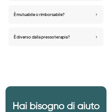
È mutuabile o rimborsabile?
5
È diverso dalla pressoterapia?
5
Hai bisogno di aiuto