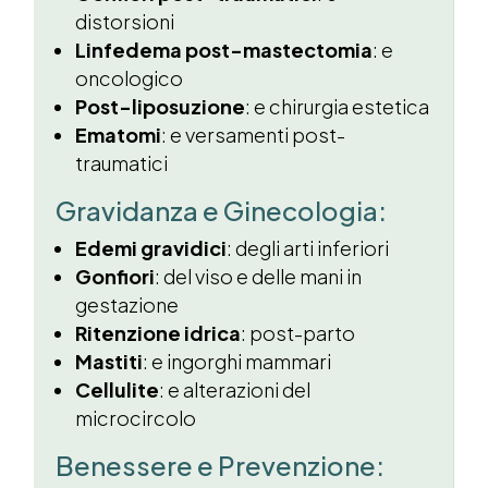
distorsioni
Linfedema post-mastectomia
: e
oncologico
Post-liposuzione
: e chirurgia estetica
Ematomi
: e versamenti post-
traumatici
Gravidanza e Ginecologia:
Edemi gravidici
: degli arti inferiori
Gonfiori
: del viso e delle mani in
gestazione
Ritenzione idrica
: post-parto
Mastiti
: e ingorghi mammari
Cellulite
: e alterazioni del
microcircolo
Benessere e Prevenzione: