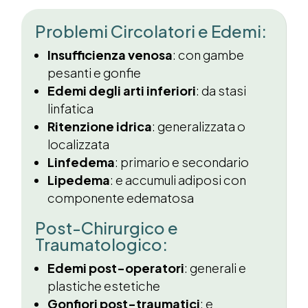
Problemi Circolatori e Edemi:
Insufficienza venosa
: con gambe
pesanti e gonfie
Edemi degli arti inferiori
: da stasi
linfatica
Ritenzione idrica
: generalizzata o
localizzata
Linfedema
: primario e secondario
Lipedema
: e accumuli adiposi con
componente edematosa
Post-Chirurgico e
Traumatologico:
Edemi post-operatori
: generali e
plastiche estetiche
Gonfiori post-traumatici
: e