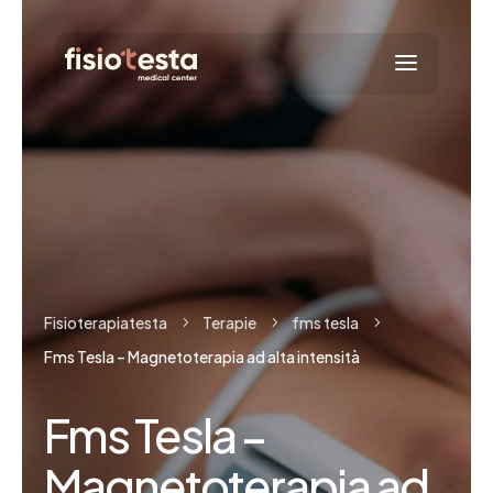
Fisioterapiatesta
Terapie
fms tesla
5
5
5
Fms Tesla – Magnetoterapia ad alta intensità
Fms Tesla –
Magnetoterapia ad