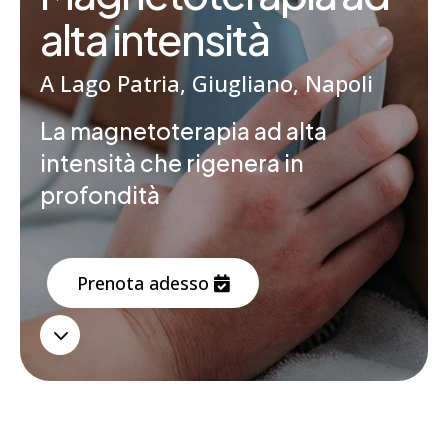
Prenota ora
alta intensità
A Lago Patria, Giugliano, Napoli
La magnetoterapia ad alta
intensità che rigenera in
Prenota ora
profondità
Prenota adesso
3