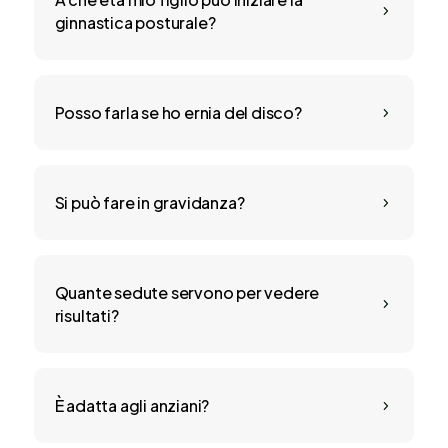
5
ginnastica posturale?
Posso farla se ho ernia del disco?
5
Si può fare in gravidanza?
5
Quante sedute servono per vedere
5
risultati?
È adatta agli anziani?
5