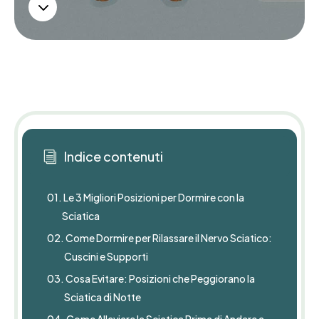
3
Prenota ora
Prenota ora
Indice contenuti
i
01.
Le 3 Migliori Posizioni per Dormire con la
Sciatica
02.
Come Dormire per Rilassare il Nervo Sciatico:
Cuscini e Supporti
03.
Cosa Evitare: Posizioni che Peggiorano la
Sciatica di Notte