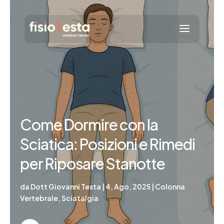
Come Dormire con la
Sciatica: Posizioni e Rimedi
per Riposare Stanotte
da
Dott Giovanni Testa
|
4, Ago, 2025
|
Colonna
Vertebrale
,
Sciatalgia