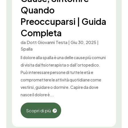
Quando
Preoccuparsi | Guida
Completa
da
Dott Giovanni Testa
|
Giu 30, 2025
|
Spalla
Il dolore alla spalla è una delle cause più comuni
di visita dal fisioterapista o dall'ortopedico.
Può interessare persone di tutte le età e
compromettere le attività quotidiane come
vestirsi, guidare o dormire. Capire da dove
nasce il dolore è...
Scopri di più