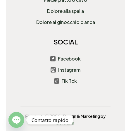
Dolore alla spalla
Dolore al ginocchio o anca
SOCIAL
Facebook

Instagram

Tik Tok

Fisiotesta © 2026- Design & Marketing by
Contatto rapido
bott.one
Open