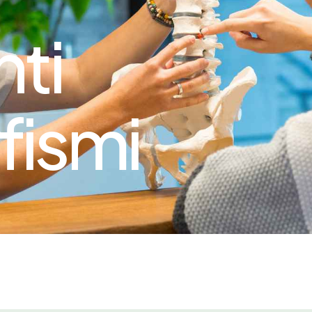
nti
fismi