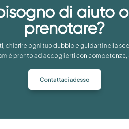
bisogno di aiuto o
prenotare?
i, chiarire ogni tuo dubbio e guidarti nella sc
team è pronto ad accoglierti con competenza, 
Contattaci adesso