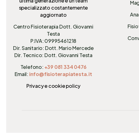
ultima generazione e un team
Mag
specializzato costantemente
Anal
aggiornato
Fisio
Centro Fisioterapia Dott. Giovanni
Testa
Conv
P.IVA: 09995461218
Dir. Sanitario: Dott. Mario Mercede
Dir. Tecnico: Dott. Giovanni Testa
Telefono:
+39 081 334 0476
Email:
info@fisioterapiatesta.it
Privacy e cookie policy