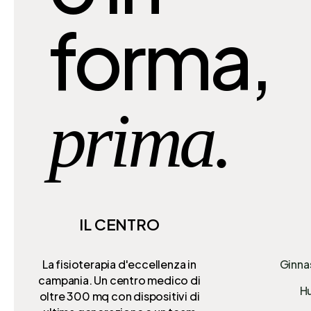
forma,
prima.
IL CENTRO
La fisioterapia d'eccellenza in
Ginna
campania. Un centro medico di
Hu
oltre 300 mq
con dispositivi di