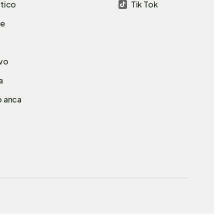
atico
Tik Tok

le
avo
a
o anca