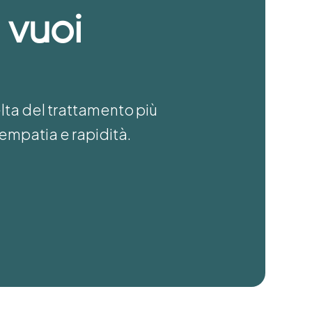
 vuoi
elta del trattamento più
empatia e rapidità.