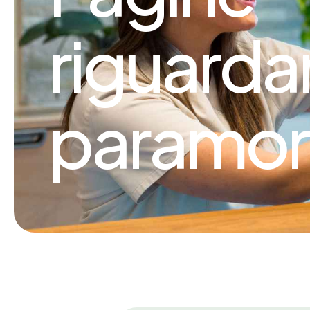
riguarda
paramor