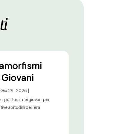
ti
ramorfismi
i Giovani
|
Giu 29, 2025
|
 posturali nei giovani per
ive abitudini dell’era