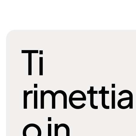
Ti
rimetti
o in