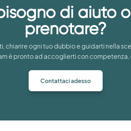
bisogno di aiuto o
prenotare?
i, chiarire ogni tuo dubbio e guidarti nella sc
team è pronto ad accoglierti con competenza, 
Contattaci adesso