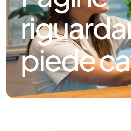
riguarda
piede c