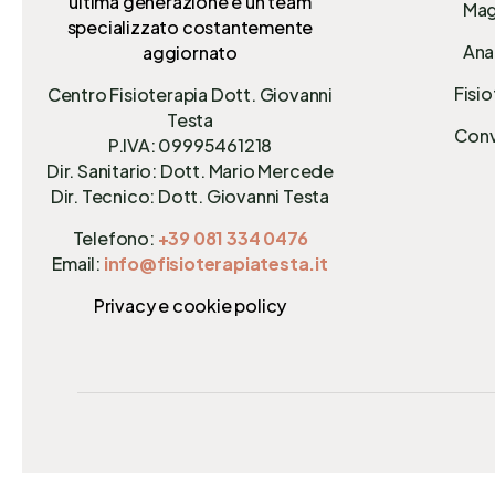
ultima generazione e un team
Mag
specializzato costantemente
Anal
aggiornato
Fisio
Centro Fisioterapia Dott. Giovanni
Testa
Conv
P.IVA: 09995461218
Dir. Sanitario: Dott. Mario Mercede
Dir. Tecnico: Dott. Giovanni Testa
Telefono:
+39 081 334 0476
Email:
info@fisioterapiatesta.it
Privacy e cookie policy