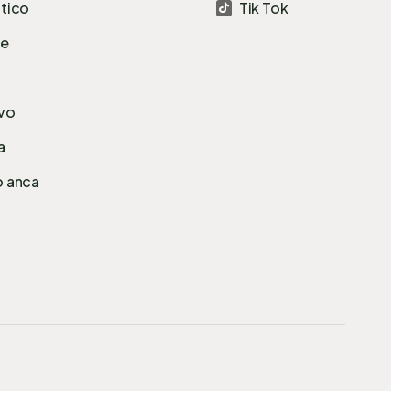
atico
Tik Tok

le
avo
a
o anca