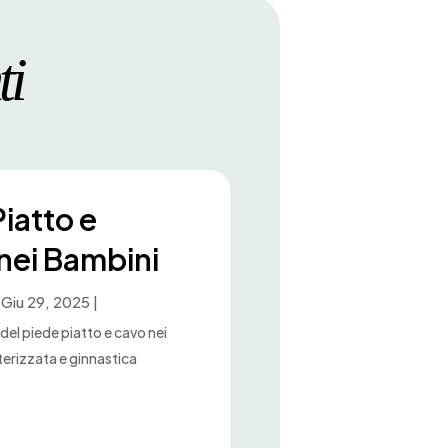
ti
iatto e
nei Bambini
|
Giu 29, 2025
|
el piede piatto e cavo nei
erizzata e ginnastica