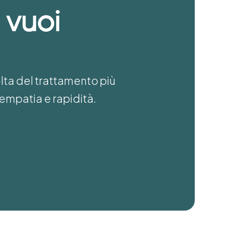
 vuoi
elta del trattamento più
empatia e rapidità.