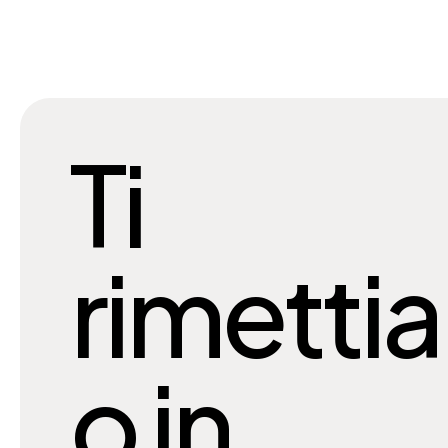
Ti
rimetti
o in