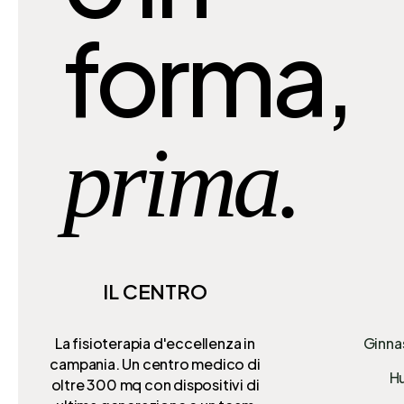
forma,
prima.
IL CENTRO
La fisioterapia d'eccellenza in
Ginna
campania. Un centro medico di
Hu
oltre 300 mq
con dispositivi di