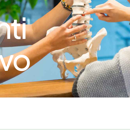
nti
avo