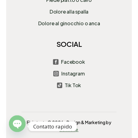
Dolore alla spalla
Dolore al ginocchio o anca
SOCIAL
Facebook

Instagram

Tik Tok

Fisiotesta © 2026- Design & Marketing by
Contatto rapido
bott.one
Open