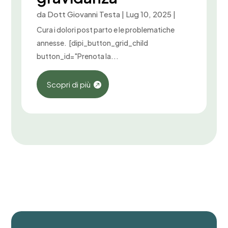
da
Dott Giovanni Testa
|
Lug 10, 2025
|
Cura i dolori post parto e le problematiche
annesse. [dipi_button_grid_child
button_id="Prenota la...
Scopri di più