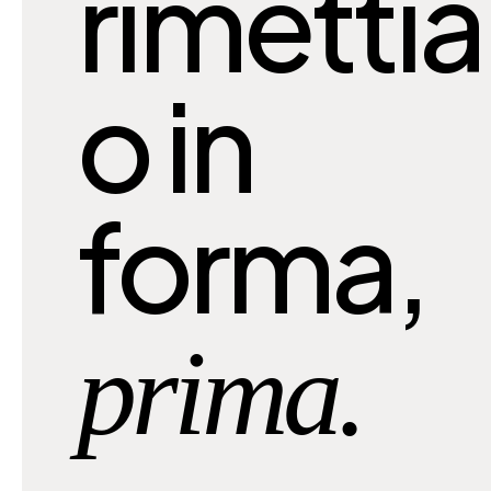
rimetti
o in
forma,
prima.