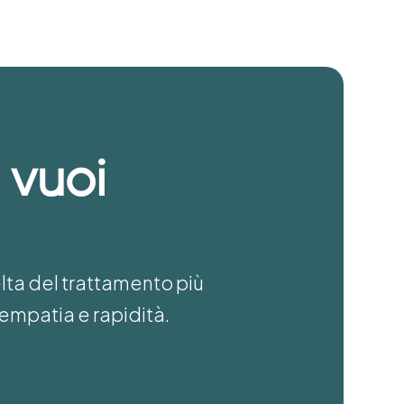
 vuoi
elta del trattamento più
empatia e rapidità.