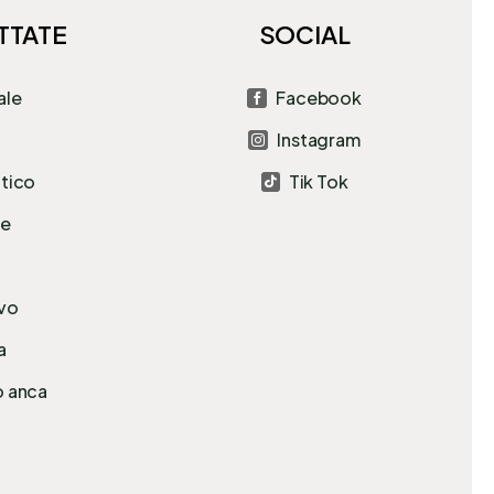
TTATE
SOCIAL
ale
Facebook

Instagram

atico
Tik Tok

le
avo
a
o anca