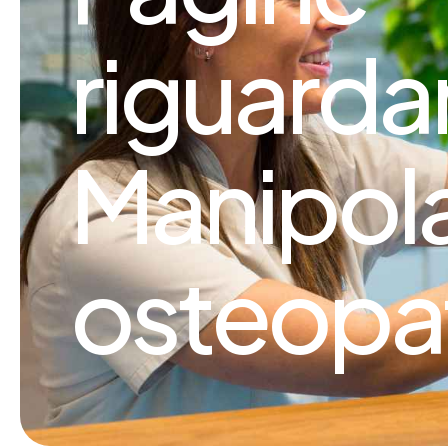
riguarda
Manipola
osteopa