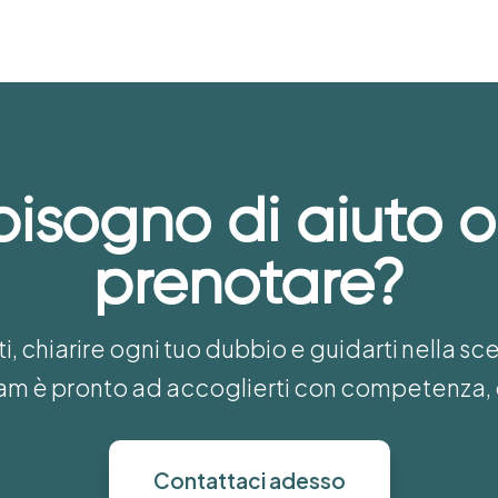
bisogno di aiuto o
prenotare?
i, chiarire ogni tuo dubbio e guidarti nella sc
team è pronto ad accoglierti con competenza, 
Contattaci adesso