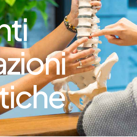
nti
zioni
tiche