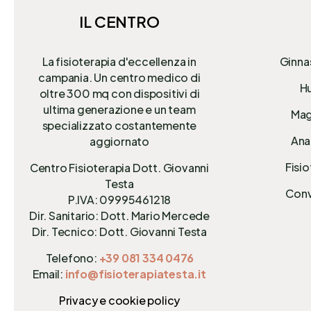
IL CENTRO
La fisioterapia d'eccellenza in
Ginna
campania. Un centro medico di
Hu
oltre 300 mq
con dispositivi di
ultima generazione e un team
Mag
specializzato costantemente
Anal
aggiornato
Fisio
Centro Fisioterapia Dott. Giovanni
Testa
Conv
P.IVA: 09995461218
Dir. Sanitario: Dott. Mario Mercede
Dir. Tecnico: Dott. Giovanni Testa
Telefono:
+39 081 334 0476
Email:
info@fisioterapiatesta.it
Privacy e cookie policy