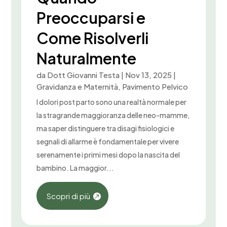
Preoccuparsi e
Come Risolverli
Naturalmente
da
Dott Giovanni Testa
|
Nov 13, 2025
|
Gravidanza e Maternità
,
Pavimento Pelvico
I dolori post parto sono una realtà normale per
la stragrande maggioranza delle neo-mamme,
ma saper distinguere tra disagi fisiologici e
segnali di allarme è fondamentale per vivere
serenamente i primi mesi dopo la nascita del
bambino. La maggior...
Scopri di più