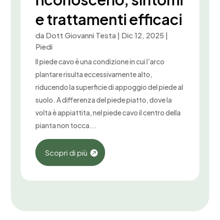
e trattamenti efficaci
da
Dott Giovanni Testa
|
Dic 12, 2025
|
Piedi
Il piede cavo è una condizione in cui l'arco
plantare risulta eccessivamente alto,
riducendo la superficie di appoggio del piede al
suolo. A differenza del piede piatto, dove la
volta è appiattita, nel piede cavo il centro della
pianta non tocca...
Scopri di più