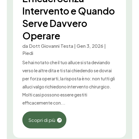
Intervento e Quando
Serve Davvero
Operare
da
Dott Giovanni Testa
|
Gen 3, 2026
|
Piedi
Se hai notato che il tuo alluce si sta deviando
verso le altre dita e ti stai chiedendo se dovrai
per forza operarti, la risposta è no: non tutti gli
alluci valgo richiedono intervento chirurgico.
Molti casi possono essere gestiti
efficacemente con...
Scopri di più