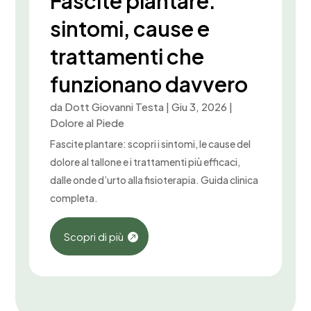
Fascite plantare:
sintomi, cause e
trattamenti che
funzionano davvero
da
Dott Giovanni Testa
|
Giu 3, 2026
|
Dolore al Piede
Fascite plantare: scopri i sintomi, le cause del
dolore al tallone e i trattamenti più efficaci,
dalle onde d’urto alla fisioterapia. Guida clinica
completa.
Scopri di più