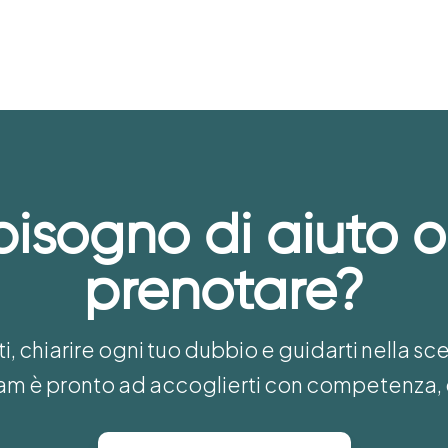
bisogno di aiuto o
prenotare?
i, chiarire ogni tuo dubbio e guidarti nella sc
team è pronto ad accoglierti con competenza, 