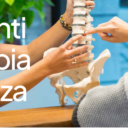
nti
pia
za