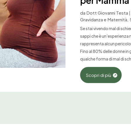
per Mamma 
da
Dott Giovanni Testa
Gravidanza e Maternità
,
Se stai vivendo mal di schi
sappi che è un'esperienza
rappresenta alcun pericolo 
Fino al 80% delle donne in
qualche forma di mal di schi
Scopri di più