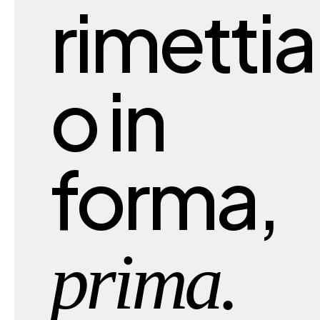
rimetti
o in
forma,
prima.