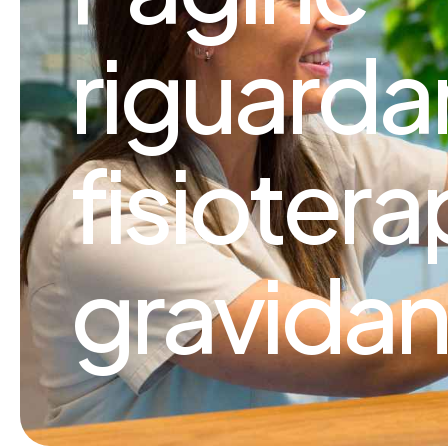
riguarda
fisiotera
gravidan