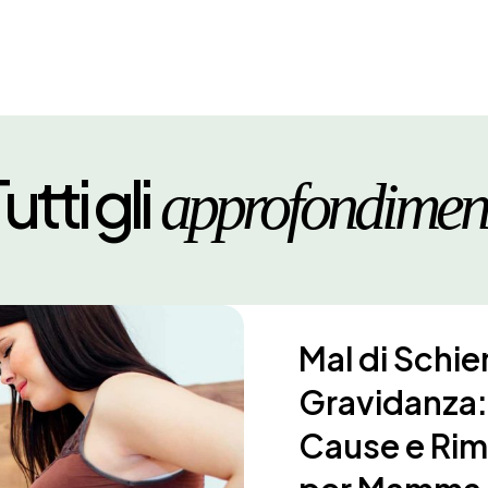
utti gli
approfondimen
Mal di Schie
Gravidanza: 
Cause e Rime