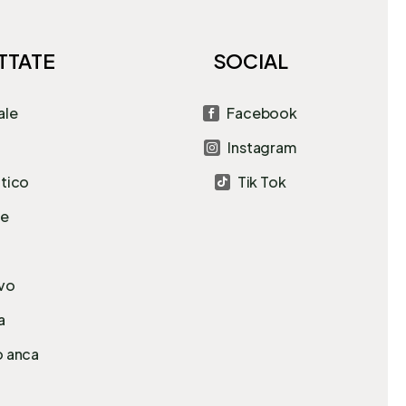
TTATE
SOCIAL
ale
Facebook

Instagram

atico
Tik Tok

le
avo
a
o anca