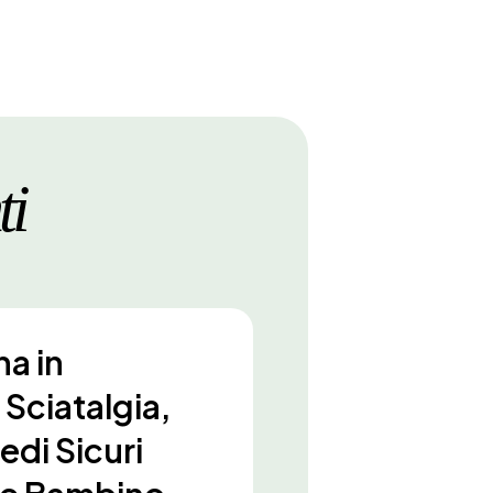
ti
na in
Sciatalgia,
di Sicuri