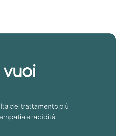
 vuoi
elta del trattamento più
empatia e rapidità.