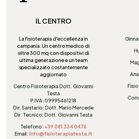
IL CENTRO
La fisioterapia d'eccellenza in
Ginna
campania. Un centro medico di
Hu
oltre 300 mq
con dispositivi di
ultima generazione e un team
Mag
specializzato costantemente
Anal
aggiornato
Fisio
Centro Fisioterapia Dott. Giovanni
Testa
Conv
P.IVA: 09995461218
Dir. Sanitario: Dott. Mario Mercede
Dir. Tecnico: Dott. Giovanni Testa
Telefono:
+39 081 334 0476
Email:
info@fisioterapiatesta.it