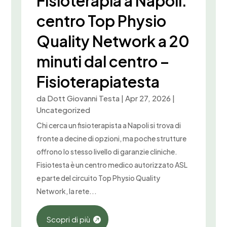
Fisioterapia a Napoli:
centro Top Physio
Quality Network a 20
minuti dal centro –
Fisioterapiatesta
da
Dott Giovanni Testa
|
Apr 27, 2026
|
Uncategorized
Chi cerca un fisioterapista a Napoli si trova di
fronte a decine di opzioni, ma poche strutture
offrono lo stesso livello di garanzie cliniche.
Fisiotesta è un centro medico autorizzato ASL
e parte del circuito Top Physio Quality
Network, la rete...
Scopri di più