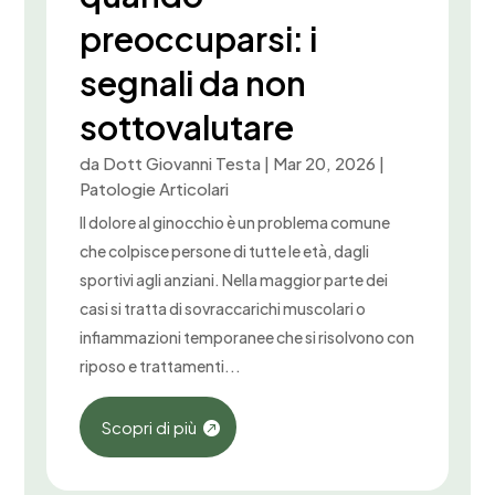
preoccuparsi: i
segnali da non
sottovalutare
da
Dott Giovanni Testa
|
Mar 20, 2026
|
Patologie Articolari
Il dolore al ginocchio è un problema comune
che colpisce persone di tutte le età, dagli
sportivi agli anziani. Nella maggior parte dei
casi si tratta di sovraccarichi muscolari o
infiammazioni temporanee che si risolvono con
riposo e trattamenti...
Scopri di più