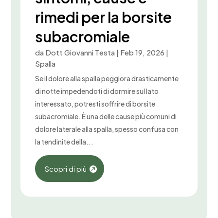
rimedi per la borsite
subacromiale
da
Dott Giovanni Testa
|
Feb 19, 2026
|
Spalla
Se il dolore alla spalla peggiora drasticamente
di notte impedendoti di dormire sul lato
interessato, potresti soffrire di borsite
subacromiale. È una delle cause più comuni di
dolore laterale alla spalla, spesso confusa con
la tendinite della...
Scopri di più