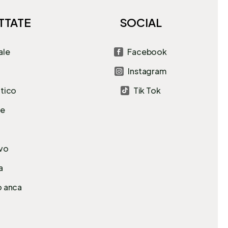
TTATE
SOCIAL
ale
Facebook

Instagram

atico
Tik Tok

le
avo
a
o anca