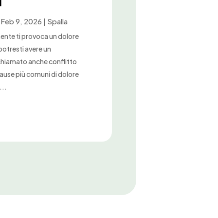
i
|
Feb 9, 2026
|
Spalla
lmente ti provoca un dolore
 potresti avere un
chiamato anche conflitto
cause più comuni di dolore
...