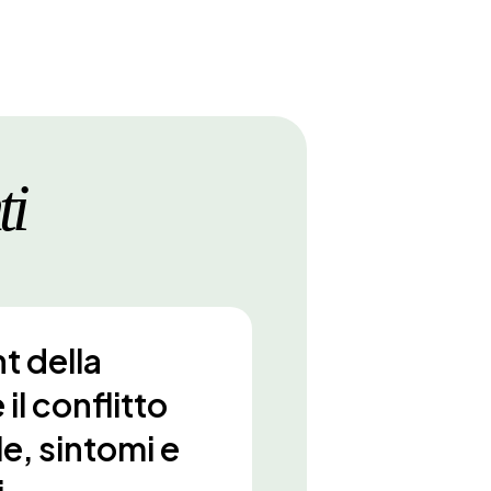
ti
 della
 il conflitto
e, sintomi e