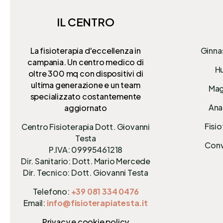
IL CENTRO
La fisioterapia d'eccellenza in
Ginna
campania. Un centro medico di
Hu
oltre 300 mq
con dispositivi di
ultima generazione e un team
Mag
specializzato costantemente
Anal
aggiornato
Fisio
Centro Fisioterapia Dott. Giovanni
Testa
Conv
P.IVA: 09995461218
Dir. Sanitario: Dott. Mario Mercede
Dir. Tecnico: Dott. Giovanni Testa
Telefono:
+39 081 334 0476
Email:
info@fisioterapiatesta.it
Privacy e cookie policy