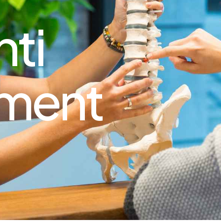
nti
ment