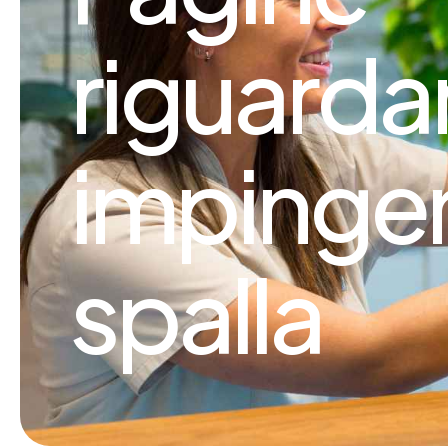
riguarda
impinge
spalla