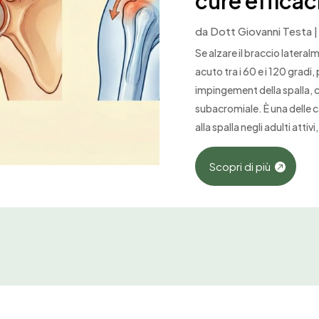
cure efficac
da
Dott Giovanni Testa
Se alzare il braccio latera
acuto tra i 60 e i 120 gradi,
impingement della spalla, 
subacromiale. È una delle 
alla spalla negli adulti attivi,
Scopri di più