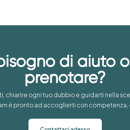
bisogno di aiuto o
prenotare?
i, chiarire ogni tuo dubbio e guidarti nella sc
team è pronto ad accoglierti con competenza, 
Contattaci adesso