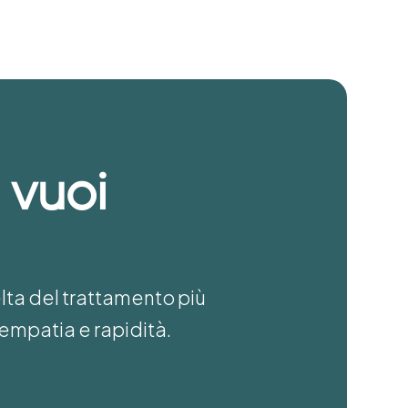
 vuoi
elta del trattamento più
empatia e rapidità.