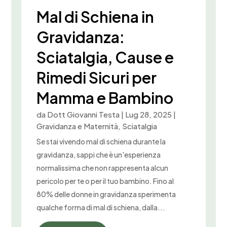
Mal di Schiena in
Gravidanza:
Sciatalgia, Cause e
Rimedi Sicuri per
Mamma e Bambino
da
Dott Giovanni Testa
|
Lug 28, 2025
|
Gravidanza e Maternità
,
Sciatalgia
Se stai vivendo mal di schiena durante la
gravidanza, sappi che è un'esperienza
normalissima che non rappresenta alcun
pericolo per te o per il tuo bambino. Fino al
80% delle donne in gravidanza sperimenta
qualche forma di mal di schiena, dalla...