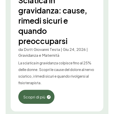
Sciatica in
gravidanza: cause,
rimedi sicuri e
quando
preoccuparsi
da
Dott Giovanni Testa
|
Giu 24, 2026
|
Gravidanza e Maternità
La sciatica in gravidanza colpisce fino al 25%
delle donne. Scopri le cause del dolore al nervo
sciatico, i rimedi sicuri e quando rivolgersi al
fisioterapista.
Scopri di più