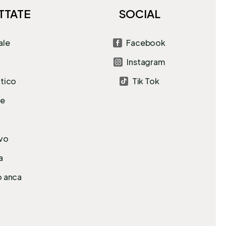
TTATE
SOCIAL
ale
Facebook

Instagram

atico
Tik Tok

le
avo
a
o anca