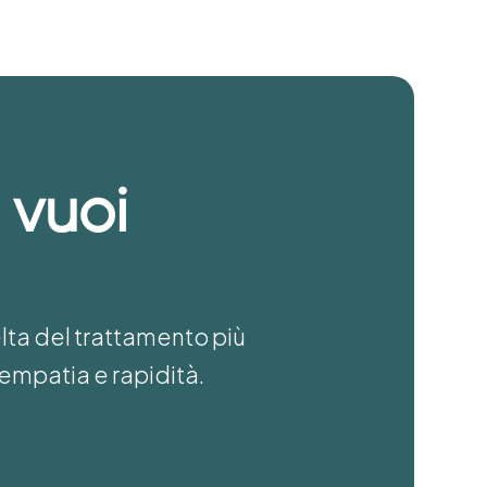
 vuoi
elta del trattamento più
empatia e rapidità.