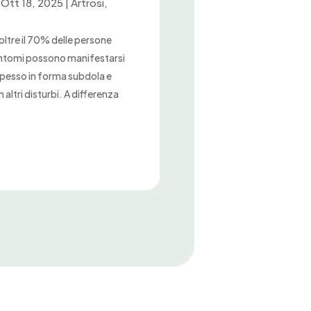
|
Ott 18, 2025
|
Artrosi
,
 oltre il 70% delle persone
sintomi possono manifestarsi
spesso in forma subdola e
altri disturbi. A differenza