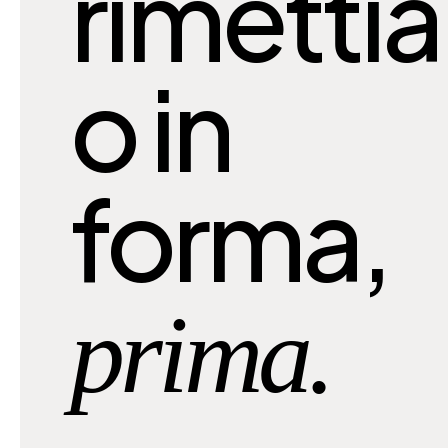
rimetti
o in
forma,
prima.