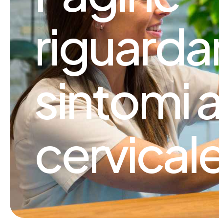
riguarda
sintomi a
cervical