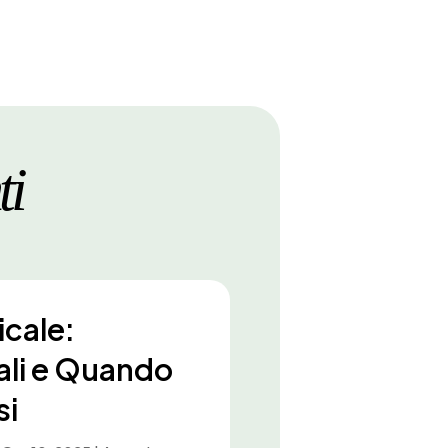
ti
icale:
iali e Quando
si