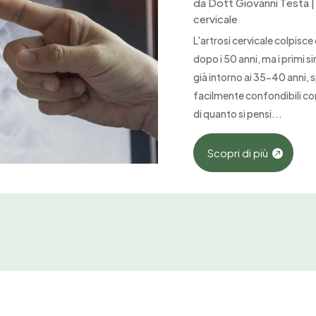
da
Dott Giovanni Testa
cervicale
L'artrosi cervicale colpisce
dopo i 50 anni, ma i primi 
già intorno ai 35-40 anni, 
facilmente confondibili con 
di quanto si pensi...
Scopri di più