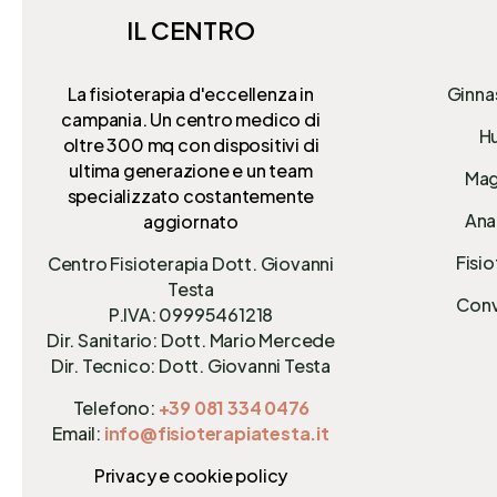
IL CENTRO
La fisioterapia d'eccellenza in
Ginna
campania. Un centro medico di
Hu
oltre 300 mq
con dispositivi di
ultima generazione e un team
Mag
specializzato costantemente
Anal
aggiornato
Fisio
Centro Fisioterapia Dott. Giovanni
Testa
Conv
P.IVA: 09995461218
Dir. Sanitario: Dott. Mario Mercede
Dir. Tecnico: Dott. Giovanni Testa
Telefono:
+39 081 334 0476
Email:
info@fisioterapiatesta.it
Privacy e cookie policy