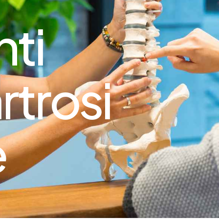
nti
rtrosi
e