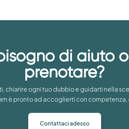
bisogno di aiuto o
prenotare?
i, chiarire ogni tuo dubbio e guidarti nella sc
team è pronto ad accoglierti con competenza, 
Contattaci adesso