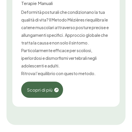
Terapie Manuali
Deformità posturali che condizionano la tua
qualità di vita? Il Metodo Mézières riequilibra le
catene muscolari attraverso posture precise e
allungamenti specifici. Approccio globale che
tratta la causa e non solo il sintomo.
Particolarmente efficace per scoliosi,
iperlordosi e dismorfismi vertebrali negli
adolescenti e adulti.
Ritrova l’equilibrio con questo metodo.
Scopri di più