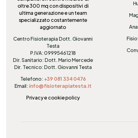
Hu
oltre 300 mq
con dispositivi di
ultima generazione e un team
Mag
specializzato costantemente
Anal
aggiornato
Fisio
Centro Fisioterapia Dott. Giovanni
Testa
Conv
P.IVA: 09995461218
Dir. Sanitario: Dott. Mario Mercede
Dir. Tecnico: Dott. Giovanni Testa
Telefono:
+39 081 334 0476
Email:
info@fisioterapiatesta.it
Privacy e cookie policy