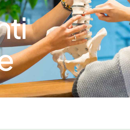
nti
ne