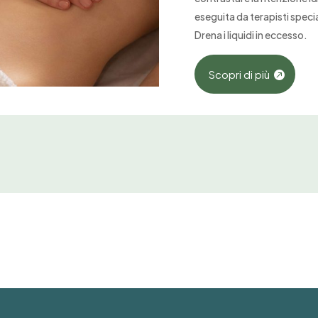
eseguita da terapisti specia
Drena i liquidi in eccesso.
Scopri di più