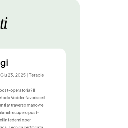
ti
gi
|
Giu 23, 2025
|
Terapie
 post-operatoria? Il
todo Vodder favorisce il
nanti attraverso manovre
ale nel recupero post-
ei linfedemi e per
rica. Tecnica certificata