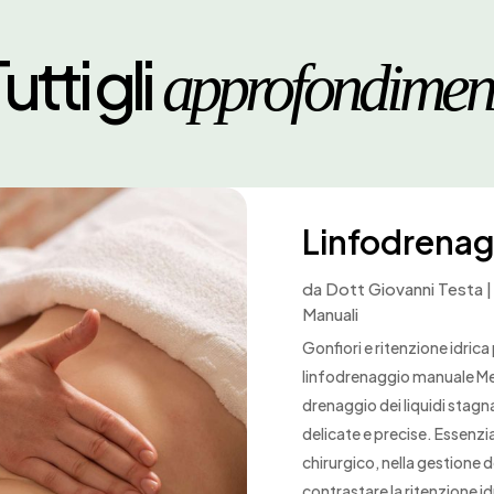
utti gli
approfondimen
Linfodrenag
da
Dott Giovanni Testa
Manuali
Gonfiori e ritenzione idrica
linfodrenaggio manuale Me
drenaggio dei liquidi stag
delicate e precise. Essenzi
chirurgico, nella gestione d
contrastare la ritenzione id