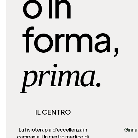
o in
forma,
prima.
IL CENTRO
La fisioterapia d'eccellenza in
Ginna
campania. Un centro medico di