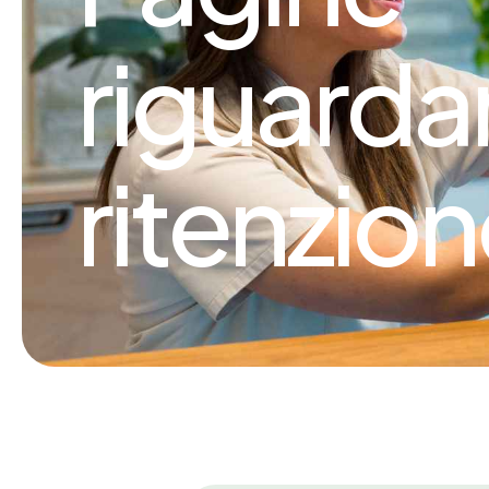
riguarda
ritenzio