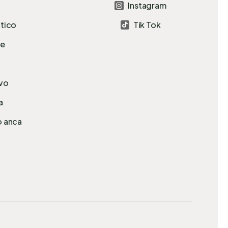
Instagram

atico
Tik Tok

le
avo
a
o anca