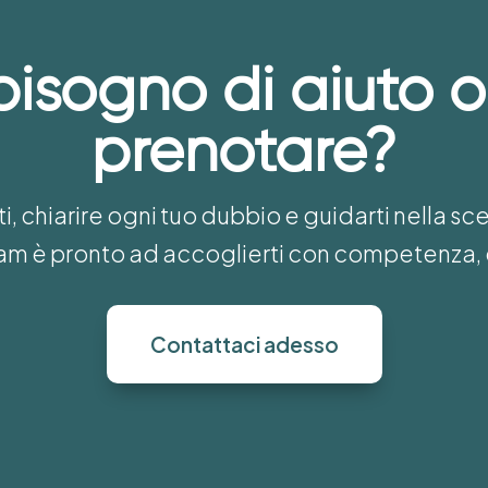
bisogno di aiuto o
prenotare?
i, chiarire ogni tuo dubbio e guidarti nella sc
team è pronto ad accoglierti con competenza, 
Contattaci adesso