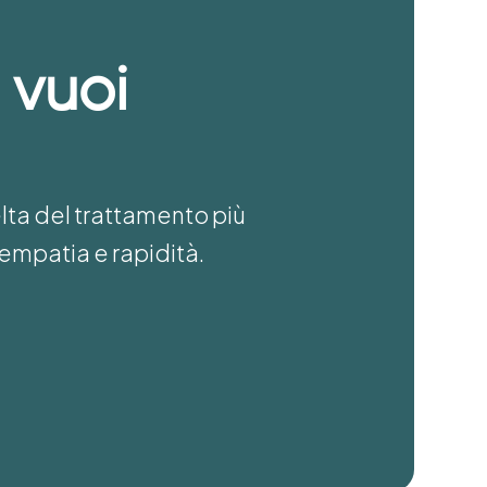
 vuoi
elta del trattamento più
empatia e rapidità.