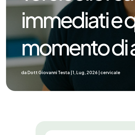
immediati e q
momento di a
da
Dott Giovanni Testa
|
1, Lug, 2026
|
cervicale