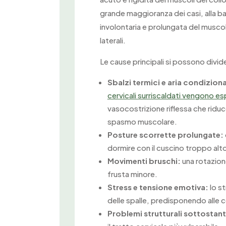
grande maggioranza dei casi, alla 
involontaria e prolungata del muscol
laterali.
Le cause principali si possono divide
Sbalzi termici e aria condizion
cervicali surriscaldati vengono e
vasocostrizione riflessa che ridu
spasmo muscolare.
Posture scorrette prolungate:
dormire con il cuscino troppo al
Movimenti bruschi:
una rotazione
frusta minore.
Stress e tensione emotiva:
lo st
delle spalle, predisponendo alle 
Problemi strutturali sottostant