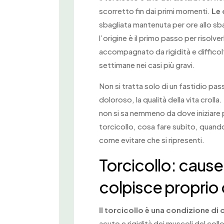
scorretto fin dai primi momenti.
Le 
sbagliata mantenuta per ore allo sb
l’origine è il primo passo per risolv
accompagnato da rigidità e difficolt
settimane nei casi più gravi.
Non si tratta solo di un fastidio p
doloroso, la qualità della vita crolla
non si sa nemmeno da dove iniziare 
torcicollo, cosa fare subito, quando
come evitare che si ripresenti.
Torcicollo: cause
colpisce proprio
Il torcicollo è una condizione di
acuto e rigidità dei muscoli del collo