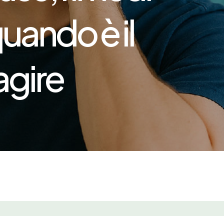
uando è il
gire