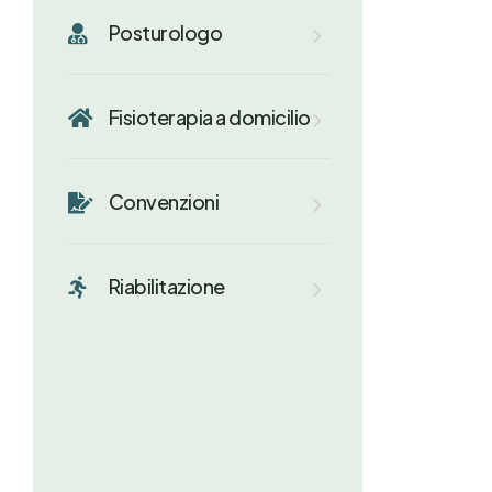
Posturologo

Fisioterapia a domicilio

Convenzioni

Riabilitazione
