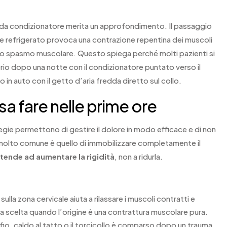
o da condizionatore merita un approfondimento. Il passaggio
te refrigerato provoca una contrazione repentina dei muscoli
 uno spasmo muscolare. Questo spiega perché molti pazienti si
rio dopo una notte con il condizionatore puntato verso il
in auto con il getto d’aria fredda diretto sul collo.
sa fare nelle prime ore
egie permettono di gestire il dolore in modo efficace e di non
 molto comune è quello di immobilizzare completamente il
tende ad aumentare la rigidità
, non a ridurla.
lla zona cervicale aiuta a rilassare i muscoli contratti e
ima scelta quando l’origine è una contrattura muscolare pura.
nfio, caldo al tatto o il torcicollo è comparso dopo un trauma,