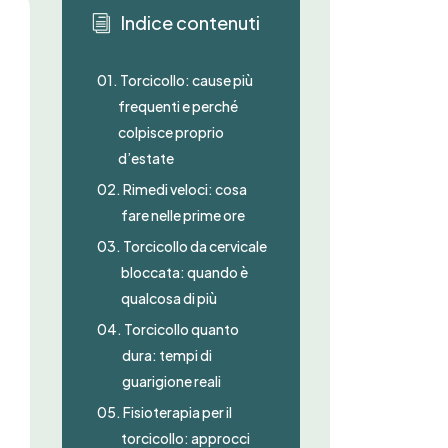
Indice contenuti
i
01.
Torcicollo: cause più
frequenti e perché
colpisce proprio
d’estate
02.
Rimedi veloci: cosa
fare nelle prime ore
03.
Torcicollo da cervicale
bloccata: quando è
qualcosa di più
04.
Torcicollo quanto
dura: tempi di
guarigione reali
05.
Fisioterapia per il
torcicollo: approcci