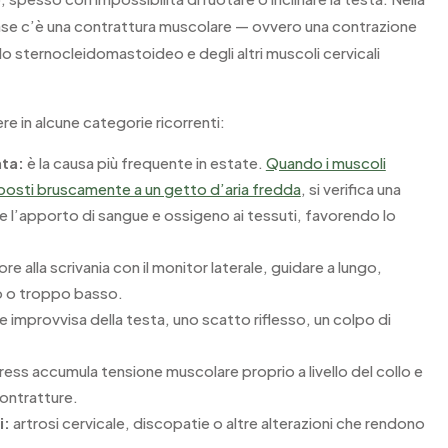
base c’è una contrattura muscolare — ovvero una contrazione
o sternocleidomastoideo e degli altri muscoli cervicali
re in alcune categorie ricorrenti:
ata:
è la causa più frequente in estate.
Quando i muscoli
sposti bruscamente a un getto d’aria fredda
, si verifica una
ce l’apporto di sangue e ossigeno ai tessuti, favorendo lo
ore alla scrivania con il monitor laterale, guidare a lungo,
to o troppo basso.
 improvvisa della testa, uno scatto riflesso, un colpo di
ress accumula tensione muscolare proprio a livello del collo e
contratture.
i:
artrosi cervicale, discopatie o altre alterazioni che rendono