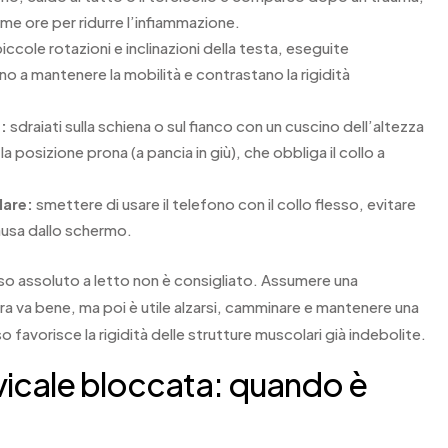
rime ore per ridurre l’infiammazione.
iccole rotazioni e inclinazioni della testa, eseguite
o a mantenere la mobilità e contrastano la rigidità
:
sdraiati sulla schiena o sul fianco con un cuscino dell’altezza
 posizione prona (a pancia in giù), che obbliga il collo a
lare:
smettere di usare il telefono con il collo flesso, evitare
pausa dallo schermo.
oso assoluto a letto non è consigliato. Assumere una
a va bene, ma poi è utile alzarsi, camminare e mantenere una
 favorisce la rigidità delle strutture muscolari già indebolite.
vicale bloccata: quando è