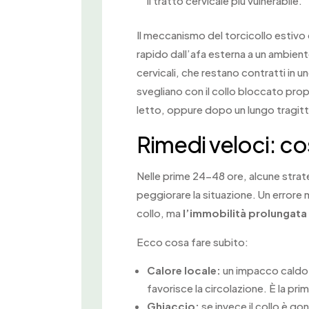
il tratto cervicale più vulnerabile.
Il meccanismo del torcicollo estiv
rapido dall’afa esterna a un ambien
cervicali, che restano contratti in
svegliano con il collo bloccato prop
letto, oppure dopo un lungo tragitto 
Rimedi veloci: co
Nelle prime 24-48 ore, alcune strat
peggiorare la situazione. Un errore
collo, ma
l’immobilità prolungata 
Ecco cosa fare subito:
Calore locale:
un impacco caldo su
favorisce la circolazione. È la pr
Ghiaccio:
se invece il collo è go