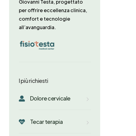
Giovanni Testa, progettato
per offrire eccellenza clinica,
comfort e tecnologie
all’avanguardia.
I più richiesti
Dolore cervicale

Tecar terapia
