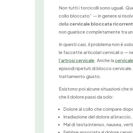
Non tutti i torcicolli sono uguali. Q
collo bloccato” — in genere si risolve
della
cervicale bloccata ricorren
non guarisce completamente tra un e
In questi casi, il problema non è sol
le faccette articolari cervicali o — 
l’artrosi cervicale
. Anche la
cervical
episodi ripetuti di blocco cervicale.
trattamento giusto.
Esistono poi alcune situazioni che 
che il dolore passi da solo:
Dolore al collo che compare dop
Irradiazione del dolore al braccio
Mal di testa intenso, nausea, verti
Febbre associata al dolore cervic