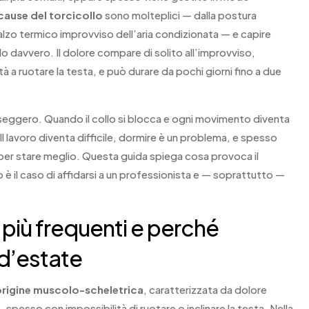
cause del torcicollo
sono molteplici — dalla postura
alzo termico improvviso dell’aria condizionata — e capire
erlo davvero. Il dolore compare di solito all’improvviso,
à a ruotare la testa, e può durare da pochi giorni fino a due
asseggero. Quando il collo si blocca e ogni movimento diventa
. Il lavoro diventa difficile, dormire è un problema, e spesso
per stare meglio. Questa guida spiega cosa provoca il
 è il caso di affidarsi a un professionista e — soprattutto —
 più frequenti e perché
 d’estate
 origine muscolo-scheletrica
, caratterizzata da dolore
, spesso con impossibilità di ruotare o inclinare la testa. Nella