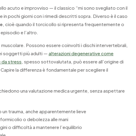
uello acuto e improvviso — il classico “mi sono svegliato con il
 in pochi giorni con i rimedi descritti sopra. Diverso è il caso
te
, cioè quando il torcicollo si ripresenta frequentemente o
pisodio e l’altro.
o muscolare. Possono essere coinvolti i dischi intervertebrali,
nei soggetti più adulti —
alterazioni degenerative come
e da stress
, spesso sottovalutata, può essere all’origine di
 Capire la differenza è fondamentale per scegliere il
richiedono una valutazione medica urgente, senza aspettare
o un trauma, anche apparentemente lieve
, formicolio o debolezza alle mani
gini o difficoltà a mantenere l’equilibrio
ale