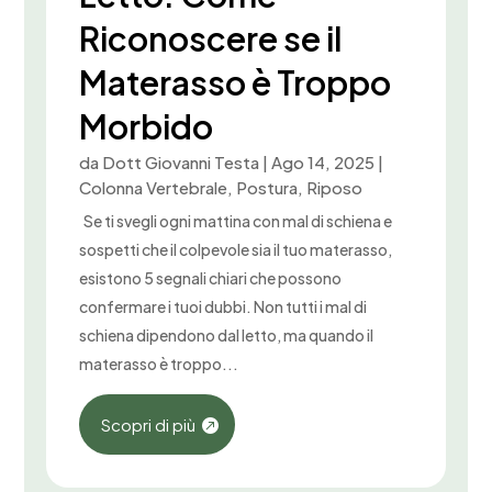
Riconoscere se il
Materasso è Troppo
Morbido
da
Dott Giovanni Testa
|
Ago 14, 2025
|
Colonna Vertebrale
,
Postura
,
Riposo
Se ti svegli ogni mattina con mal di schiena e
sospetti che il colpevole sia il tuo materasso,
esistono 5 segnali chiari che possono
confermare i tuoi dubbi. Non tutti i mal di
schiena dipendono dal letto, ma quando il
materasso è troppo...
Scopri di più