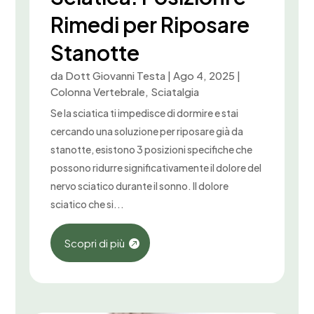
Rimedi per Riposare
Stanotte
da
Dott Giovanni Testa
|
Ago 4, 2025
|
Colonna Vertebrale
,
Sciatalgia
Se la sciatica ti impedisce di dormire e stai
cercando una soluzione per riposare già da
stanotte, esistono 3 posizioni specifiche che
possono ridurre significativamente il dolore del
nervo sciatico durante il sonno. Il dolore
sciatico che si...
Scopri di più