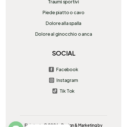
Traumi sportivi
Piede piatto o cavo
Dolore alla spalla
Dolore al ginocchio o anca
SOCIAL
Facebook

Instagram

Tik Tok

Fisiotesta © 2026- Design & Marketing by